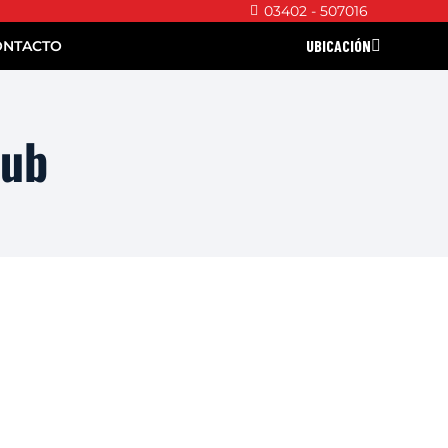
03402 - 507016
UBICACIÓN
ONTACTO
lub